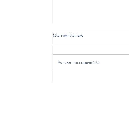
Comentários
Escreva um comentário
Fratura da Cabeça do
Rádio e Seus Tratamentos