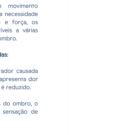
o movimento 
a necessidade 
e e força, os 
veis a várias 
ombro.
das:
ador causada 
apresenta dor 
 é reduzido.
s do ombro, o 
 sensação de 