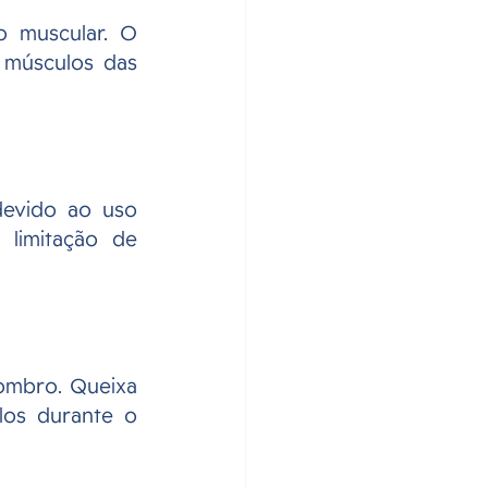
 muscular. O 
 músculos das 
evido ao uso 
limitação de 
ombro. Queixa 
os durante o 