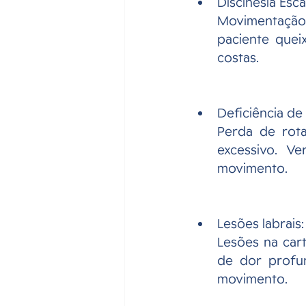
Discinesia Esca
Movimentação
paciente quei
costas.
Deficiência de
Perda de rot
excessivo. V
movimento.
Lesões labrais:
Lesões na cart
de dor profun
movimento.