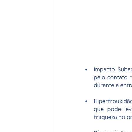
Impacto Subac
pelo contato r
durante a ent
Hiperfrouxidão
que pode leva
fraqueza no o