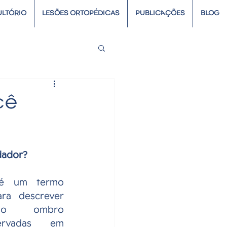
LTÓRIO
LESÕES ORTOPÉDICAS
PUBLICAÇÕES
BLOG
cê
dador?
é um termo 
ra descrever 
no ombro 
ervadas em 