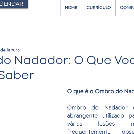
GENDAR
HOME
CURRÍCULO
CONSU
de leitura
o Nadador: O Que Vo
 Saber
O que é o Ombro do Na
Ombro do Nadador 
abrangente utilizado pa
várias lesões 
frequentemente obs